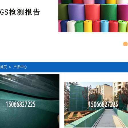
>
首页
产品中心