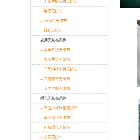
-- 无纺衬服装衬无纺布
-- 浸渍无纺布
-- pet涤纶无纺布
-- 针刺无纺布
农用无纺布系列
-- 水稻育秧无纺布
-- 农用覆盖无纺布
-- 园艺园林小卷无纺布
-- 农用防草无纺布
-- 大中拱棚无纺布
绿化无纺布系列
-- 高速护坡绿化无纺布
-- 草坪绿化无纺布
-- 边坡绿化无纺布
-- 防寒无纺布