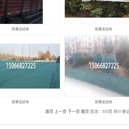
防寒无纺布
防寒无纺布
防寒无纺布
防寒无纺布
页次：3/5页 共51条
首页
上一页
下一页
尾页