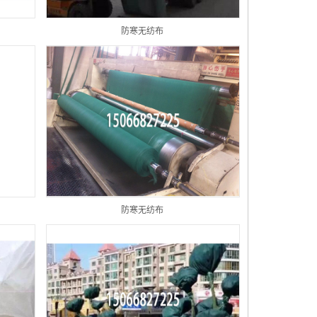
防寒无纺布
防寒无纺布