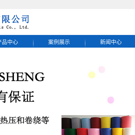
产品中心
案例展示
新闻中心