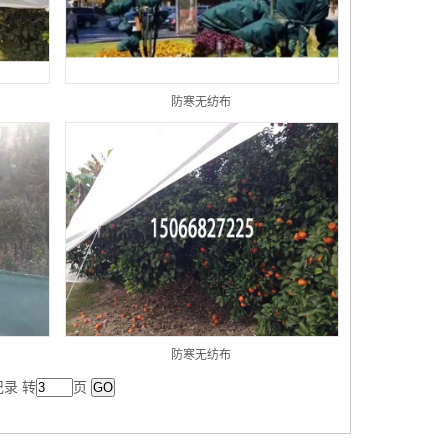
防寒无纺布
防寒无纺布
记录 转
页