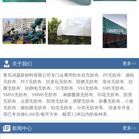
防寒无纺布
防寒无纺布
防寒无纺布
防寒无纺布
防寒无纺布
防寒无纺布
关于我们
更多>>
青岛润盛新材料有限公司专门从事丙纶长丝无纺布、PP无纺布、涤纶
无纺布、PET无纺布、抗老化无纺布、阻燃无纺布、亲水无纺布、抗
菌无纺布、抗静电无纺布、SS无纺布、SSS无纺布、SMS无纺布、
SMSS无纺布、SMMS无纺布 、淋膜覆膜无纺布、印花无纺布、防滑
无纺布、点塑无纺布、防滑无纺布，滴塑无纺布，折叠无纺布，小卷
无纺布，镀铝膜无纺布，铝箔无纺布，分切无纺布等。 经多年开发，
现已专业做8-260克/每平方米，幅宽3.2米以内的各种系...
新闻中心
更多>>